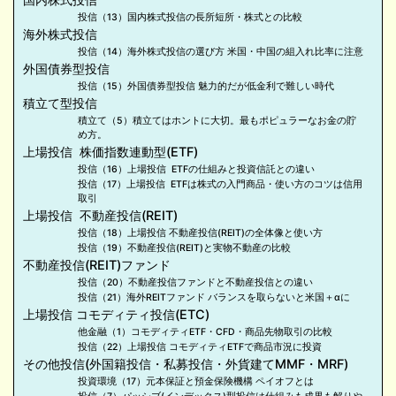
投信（13）国内株式投信の長所短所・株式との比較
海外株式投信
投信（14）海外株式投信の選び方 米国・中国の組入れ比率に注意
外国債券型投信
投信（15）外国債券型投信 魅力的だが低金利で難しい時代
積立て型投信
積立て（5）積立てはホントに大切。最もポピュラーなお金の貯
め方。
上場投信 株価指数連動型(ETF)
投信（16）上場投信 ETFの仕組みと投資信託との違い
投信（17）上場投信 ETFは株式の入門商品・使い方のコツは信用
取引
上場投信 不動産投信(REIT)
投信（18）上場投信 不動産投信(REIT)の全体像と使い方
投信（19）不動産投信(REIT)と実物不動産の比較
不動産投信(REIT)ファンド
投信（20）不動産投信ファンドと不動産投信との違い
投信（21）海外REITファンド バランスを取らないと米国＋αに
上場投信 コモディティ投信(ETC)
他金融（1）コモディティETF・CFD・商品先物取引の比較
投信（22）上場投信 コモディティETFで商品市況に投資
その他投信(外国籍投信・私募投信・外貨建てMMF・MRF)
投資環境（17）元本保証と預金保険機構 ペイオフとは