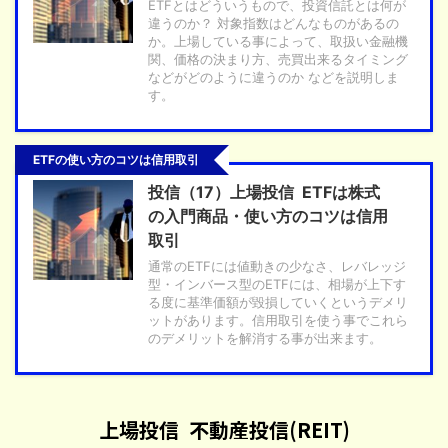
ETFとはどういうもので、投資信託とは何が
違うのか？ 対象指数はどんなものがあるの
か。上場している事によって、取扱い金融機
関、価格の決まり方、売買出来るタイミング
などがどのように違うのか などを説明しま
す。
ETFの使い方のコツは信用取引
投信（17）上場投信 ETFは株式
の入門商品・使い方のコツは信用
取引
通常のETFには値動きの少なさ、レバレッジ
型・インバース型のETFには、相場が上下す
る度に基準価額が毀損していくというデメリ
ットがあります。信用取引を使う事でこれら
のデメリットを解消する事が出来ます。
上場投信 不動産投信(REIT)