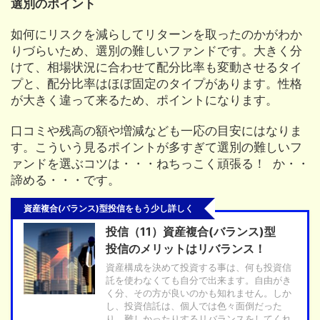
選別のポイント
如何にリスクを減らしてリターンを取ったのかがわか
りづらいため、選別の難しいファンドです。大きく分
けて、相場状況に合わせて配分比率も変動させるタイ
プと、配分比率はほぼ固定のタイプがあります。性格
が大きく違って来るため、ポイントになります。
口コミや残高の額や増減なども一応の目安にはなりま
す。こういう見るポイントが多すぎて選別の難しいフ
ァンドを選ぶコツは・・・ねちっこく頑張る！ か・・
諦める・・・です。
資産複合(バランス)型投信をもう少し詳しく
投信（11）資産複合(バランス)型
投信のメリットはリバランス！
資産構成を決めて投資する事は、何も投資信
託を使わなくても自分で出来ます。自由がき
く分、その方が良いのかも知れません。しか
し、投資信託は、個人では色々面倒だった
り、難しかったりするリバランスをしてくれ