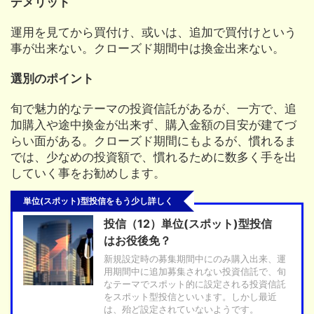
デメリット
運用を見てから買付け、或いは、追加で買付けという
事が出来ない。クローズド期間中は換金出来ない。
選別のポイント
旬で魅力的なテーマの投資信託があるが、一方で、追
加購入や途中換金が出来ず、購入金額の目安が建てづ
らい面がある。クローズド期間にもよるが、慣れるま
では、少なめの投資額で、慣れるために数多く手を出
していく事をお勧めします。
単位(スポット)型投信をもう少し詳しく
投信（12）単位(スポット)型投信
はお役後免？
新規設定時の募集期間中にのみ購入出来、運
用期間中に追加募集されない投資信託で、旬
なテーマでスポット的に設定される投資信託
をスポット型投信といいます。しかし最近
は、殆ど設定されていないようです。