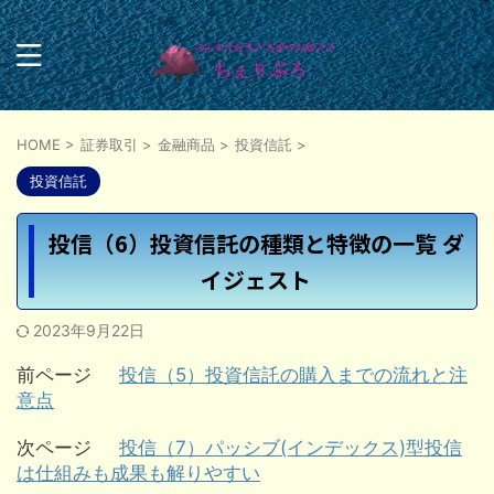
HOME
>
証券取引
>
金融商品
>
投資信託
>
投資信託
投信（6）投資信託の種類と特徴の一覧 ダ
イジェスト
2023年9月22日
前ページ
投信（5）投資信託の購入までの流れと注
意点
次ページ
投信（7）パッシブ(インデックス)型投信
は仕組みも成果も解りやすい