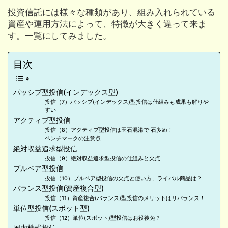
投資信託には様々な種類があり、組み入れられている
資産や運用方法によって、特徴が大きく違って来ま
す。一覧にしてみました。
目次
パッシブ型投信(インデックス型)
投信（7）パッシブ(インデックス)型投信は仕組みも成果も解りや
すい
アクティブ型投信
投信（8）アクティブ型投信は玉石混淆で 石多め！
ベンチマークの注意点
絶対収益追求型投信
投信（9）絶対収益追求型投信の仕組みと欠点
ブルベア型投信
投信（10）ブルベア型投信の欠点と使い方、ライバル商品は？
バランス型投信(資産複合型)
投信（11）資産複合(バランス)型投信のメリットはリバランス！
単位型投信(スポット型)
投信（12）単位(スポット)型投信はお役後免？
国内株式投信