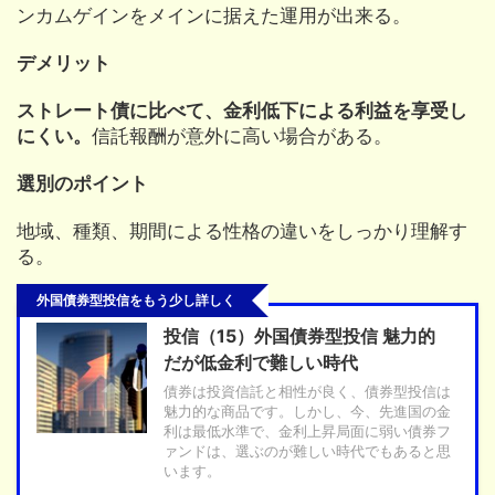
ンカムゲインをメインに据えた運用が出来る。
デメリット
ストレート債に比べて、金利低下による利益を享受し
にくい。
信託報酬が意外に高い場合がある。
選別のポイント
地域、種類、期間による性格の違いをしっかり理解す
る。
外国債券型投信をもう少し詳しく
投信（15）外国債券型投信 魅力的
だが低金利で難しい時代
債券は投資信託と相性が良く、債券型投信は
魅力的な商品です。しかし、今、先進国の金
利は最低水準で、金利上昇局面に弱い債券フ
ァンドは、選ぶのが難しい時代でもあると思
います。