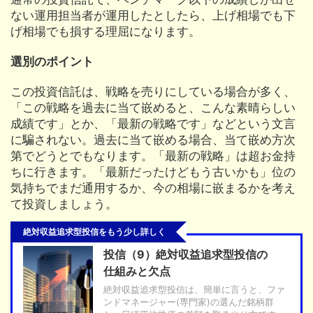
ない運用担当者が運用したとしたら、上げ相場でも下
げ相場でも損する理屈になります。
選別のポイント
この投資信託は、戦略を売りにしている場合が多く、
「この戦略を過去に当て嵌めると、こんな素晴らしい
成績です」とか、「最新の戦略です」などという文言
に騙されない。過去に当て嵌める場合、当て嵌め方次
第でどうとでもなります。「最新の戦略」は超お金持
ちに行きます。「最新だったけどもう古いかも」位の
気持ちでまだ通用するか、今の相場に嵌まるかを考え
て投資しましょう。
絶対収益追求型投信をもう少し詳しく
投信（9）絶対収益追求型投信の
仕組みと欠点
絶対収益追求型投信は、簡単に言うと、ファ
ンドマネージャー(専門家)の選んだ銘柄群