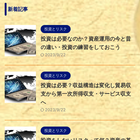
新着記事
投資とリスク
投資は必要なのか？資産運用の今と昔
の違い・投資の練習をしておこう
2023/9/22
投資とリスク
投資は必要？収益構造は変化し貿易収
支から第一次所得収支・サービス収支
へ
2023/9/22
投資とリスク