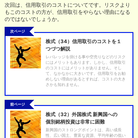
次回は、信用取引のコストについてです。リスクより
もこのコストの方が、信用取引をやらない理由になる
のではないでしょうか。
次ページ
株式（34）信用取引のコストを１
つづつ解説
レバレッジを掛ける事や空売りなどのリスク
にはメリットもあります。しかし、信用取引
のコストにはメリットがありません。そし
て、なかなかに大きいです。信用取引をお勧
めしない理由があるとすれば、コストの大き
さかも知れません。
前ページ
株式（32）外国株式 新興国への
個別銘柄投資は非常に困難
新興国のストロングポイントは、高い成長
性、広い国土、豊富な資源、平均年齢の低い