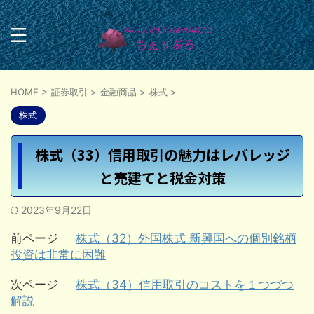
HOME
>
証券取引
>
金融商品
>
株式
>
株式
株式（33）信用取引の魅力はレバレッジ
と売建てと税金対策
2023年9月22日
前ページ
株式（32）外国株式 新興国への個別銘柄
投資は非常に困難
次ページ
株式（34）信用取引のコストを１つづつ
解説