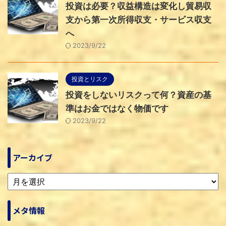
投資は必要？収益構造は変化し貿易収
支から第一次所得収支・サービス収支
へ
2023/9/22
投資とリスク
投資をしないリスクって何？資産の基
準はお金ではなく物価です
2023/9/22
アーカイブ
メタ情報