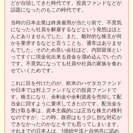
どが台頭してきた時代です。投資ファンドなどが
話題になったのもこの時代です。
当時の日本企業は終身雇用が当たり前で、不景気
になったら社員を解雇するなどという発想はほと
んどありませんでした。また、敵対的な株主が何
かを要求するなどと言うことも、通常はありませ
んでした。そのため良い会社ほど、内部留保とい
ってすぐに現金化出来る資金を溜め込んでいたの
です。不景気になっても社員や社員の家族を食わ
せていくためです。
これに目を付けたのが、欧米のハゲタカファンド
や日本では村上ファンドなどの投資ファンドで
す。株主になり、余剰金や余剰資産を売却して配
当金に回すように要求してきたのです。配当金を
受け取る事は、資本主義的には正当な株主の権利
なのですが、この時、政府はもう少し別な対応が
できなかったのかなと今でも思ってしまいます。
それまでの日本人は、1億総中流と自他共に認め