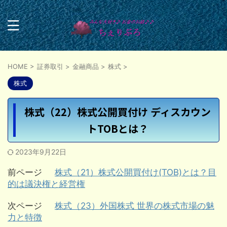
HOME
>
証券取引
>
金融商品
>
株式
>
株式
株式（22）株式公開買付け ディスカウン
トTOBとは？
2023年9月22日
前ページ
株式（21）株式公開買付け(TOB)とは？目
的は議決権と経営権
次ページ
株式（23）外国株式 世界の株式市場の魅
力と特徴