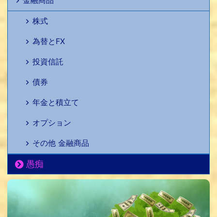
金融商品
株式
為替とFX
投資信託
債券
年金と積立て
オプション
その他 金融商品
愚痴