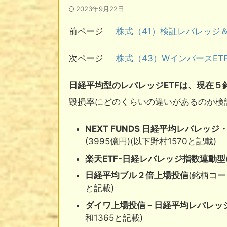
2023年9月22日
前ページ
株式（41）検証レバレッジ
次ページ
株式（43）WインバースE
日経平均型のレバレッジETFは、現在５
毀損率にどのくらいの違いがあるのか検
NEXT FUNDS 日経平均レバレ
(3995億円)(以下野村1570と記載)
楽天ETF-日経レバレッジ指数連動型
日経平均ブル２倍上場投信
(銘柄コー
と記載)
ダイワ上場投信－日経平均レバレッ
和1365と記載)