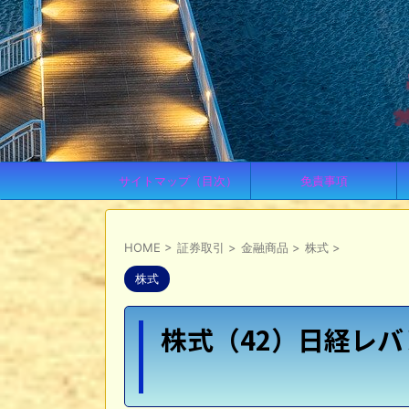
サイトマップ（目次）
免責事項
HOME
>
証券取引
>
金融商品
>
株式
>
株式
株式（42）日経レバ