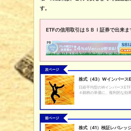
す。
ETFの信用取引はＳＢＩ証券で出来ま
次ページ
株式（43）Wインバース
日経平均型のWインバースET
４銘柄の単価に、複利的な効
前ページ
株式（41）検証レバレッ