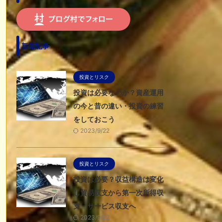
新着記事
投資とリスク
投資は必要なのか？資産運用
の今と昔の違い・投資の練習
をしておこう
2023/9/22
投資とリスク
投資は必要？収益構造は変化
し貿易収支から第一次所得収
支・サービス収支へ
2023/9/22