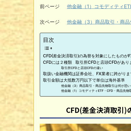
前ページ
他金融（1）コモディティET
次ページ
他金融（3）商品取引・商品
目次
CFD(差金決済取引)の為替を対象にしたものがF
CFDには２種類 取引所CFDと店頭CFDがあり
取引所CFDと店頭CFDの違い
取扱い金融機関は証券会社、FX業者に跨がりま
取引金額は大抵数万円以下で単位は海外基準
他金融（3）商品取引・商品先物取引は何が恐い
他金融（1）コモディティETF・CFD・商品先物
CFD(差金決済取引