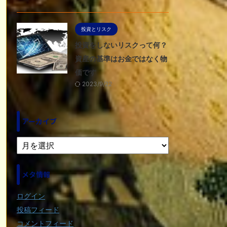
投資とリスク
投資をしないリスクって何？
資産の基準はお金ではなく物
価です
2023/9/22
アーカイブ
メタ情報
ログイン
投稿フィード
コメントフィード