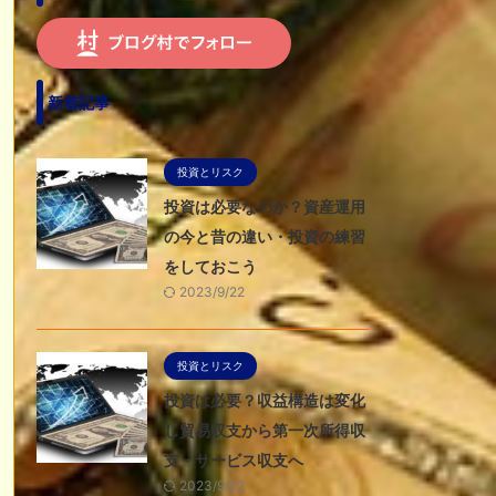
新着記事
投資とリスク
投資は必要なのか？資産運用
の今と昔の違い・投資の練習
をしておこう
2023/9/22
投資とリスク
投資は必要？収益構造は変化
し貿易収支から第一次所得収
支・サービス収支へ
2023/9/22