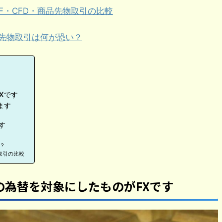
F・CFD・商品先物取引の比較
先物取引は何が恐い？
Xです
ます
す
？
取引の比較
)の為替を対象にしたものがFXです