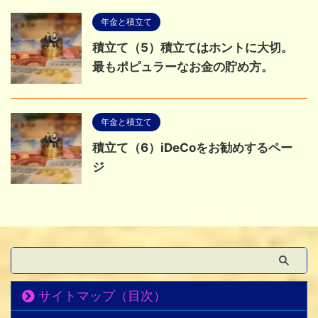
年金と積立て
積立て（5）積立てはホントに大切。
最もポピュラーなお金の貯め方。
年金と積立て
積立て（6）iDeCoをお勧めするペー
ジ
サイトマップ（目次）