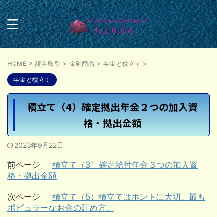
HOME
>
証券取引
>
金融商品
>
年金と積立て
>
年金と積立て
積立て（4）確定拠出年金２つの加入資
格・拠出金額
2023年9月22日
前ページ
積立て（3）確定給付年金３つの加入資
格・拠出金額
次ページ
積立て（5）積立てはホントに大切。最も
ポピュラーなお金の貯め方。