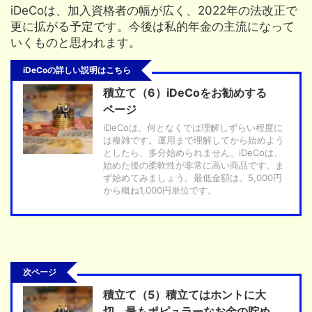
iDeCoは、加入資格者の幅が広く、2022年の法改正で
更に拡がる予定です。今後は私的年金の主流になって
いくものと思われます。
iDeCoの詳しい説明はこちら
積立て（6）iDeCoをお勧めする
ページ
iDeCoは、何となくでは理解しずらい程度に
は複雑です。運用まで理解してから始めよう
としたら、多分始められません。iDeCoは、
始めた後の柔軟性が非常に高い商品です。ま
ず始めてみましょう。最低金額は、5,000円
から概ね1,000円単位です。
次ページ
積立て（5）積立てはホントに大
切。最もポピュラーなお金の貯め