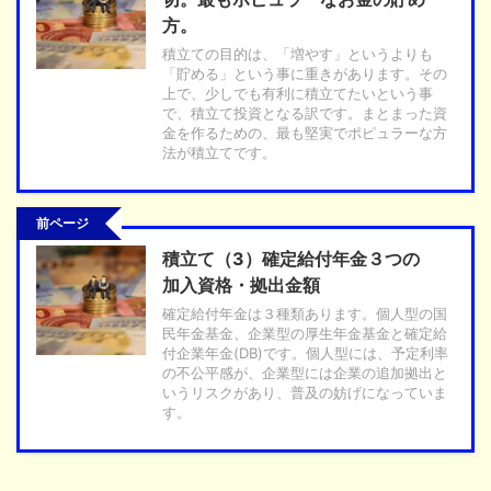
方。
積立ての目的は、「増やす」というよりも
「貯める」という事に重きがあります。その
上で、少しでも有利に積立てたいという事
で、積立て投資となる訳です。まとまった資
金を作るための、最も堅実でポピュラーな方
法が積立てです。
前ページ
積立て（3）確定給付年金３つの
加入資格・拠出金額
確定給付年金は３種類あります。個人型の国
民年金基金、企業型の厚生年金基金と確定給
付企業年金(DB)です。個人型には、予定利率
の不公平感が、企業型には企業の追加拠出と
いうリスクがあり、普及の妨げになっていま
す。