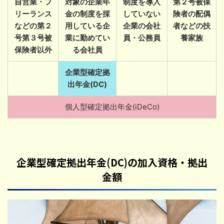
自営業・フ
対象の企業年
制度を導入
第２号被保
リーランス
金の制度を採
していない
険者の配偶
などの第２
用している企
企業の会社
者などの扶
号第３号被
業に勤めてい
員・公務員
養家族
保険者以外
る会社員
企業型確定拠
出年金(DC)
個人型確定拠出年金(iDeCo)
企業型確定拠出年金(DC)の加入資格・拠出
金額