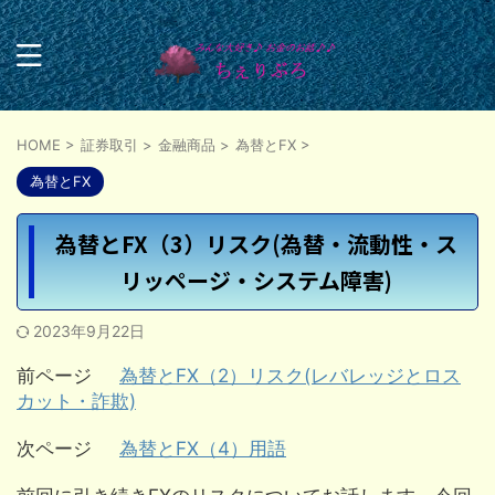
HOME
>
証券取引
>
金融商品
>
為替とFX
>
為替とFX
為替とFX（3）リスク(為替・流動性・ス
リッページ・システム障害)
2023年9月22日
前ページ
為替とFX（2）リスク(レバレッジとロス
カット・詐欺)
次ページ
為替とFX（4）用語