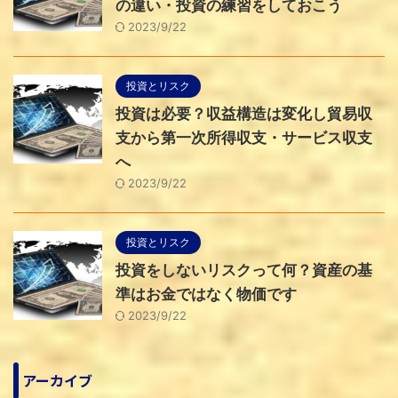
の違い・投資の練習をしておこう
2023/9/22
投資とリスク
投資は必要？収益構造は変化し貿易収
支から第一次所得収支・サービス収支
へ
2023/9/22
投資とリスク
投資をしないリスクって何？資産の基
準はお金ではなく物価です
2023/9/22
アーカイブ