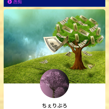
愚痴
ちぇりぶろ