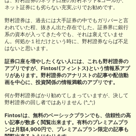
は、野村證券のネット口座の野村ネット&コールが、
ネット証券にも劣らない充実ぶりでお勧めです。
野村證券は、過去には大手証券の中でもガリバーと言
われていた程、抜きん出た存在でした。証券界に銀行
系の資本が入ってきた今でも、それは衰えていませ
ん。何処か１社だけという時に、野村證券ならば不足
はないと思います。
証券口座を増やしたくない人には、これも野村證券の
アプリですが、Fintos!(フィントス)という情報系アプ
リがあります。野村證券のアナリストの記事や配信動
画を中心に、投資関係の情報満載のアプリです。
何か野村證券ばかり勧めてしまっていますが、決して
野村證券の回し者ではありません (^_^;)
Fintos!は、無料のベーシックプランでも、信頼性の高
い記事が数多く閲覧出来ます。有料のプレミアムプラ
ンは月額4,900円で、プレミアムプラン限定の記事も