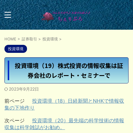
HOME
>
証券取引
>
投資環境
>
投資環境
投資環境（19）株式投資の情報収集は証
券会社のレポート・セミナーで
2023年9月22日
前ページ
投資環境（18）日経新聞とNHKで情報収
集の下地作り
次ページ
投資環境（20）最先端の科学技術の情報
収集は科学雑誌がお勧め。