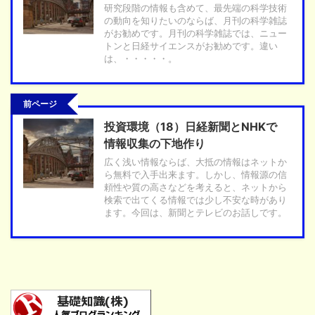
研究段階の情報も含めて、最先端の科学技術
の動向を知りたいのならば、月刊の科学雑誌
がお勧めです。月刊の科学雑誌では、ニュー
トンと日経サイエンスがお勧めです。違い
は、・・・・・。
前ページ
投資環境（18）日経新聞とNHKで
情報収集の下地作り
広く浅い情報ならば、大抵の情報はネットか
ら無料で入手出来ます。しかし、情報源の信
頼性や質の高さなどを考えると、ネットから
検索で出てくる情報では少し不安な時があり
ます。今回は、新聞とテレビのお話しです。