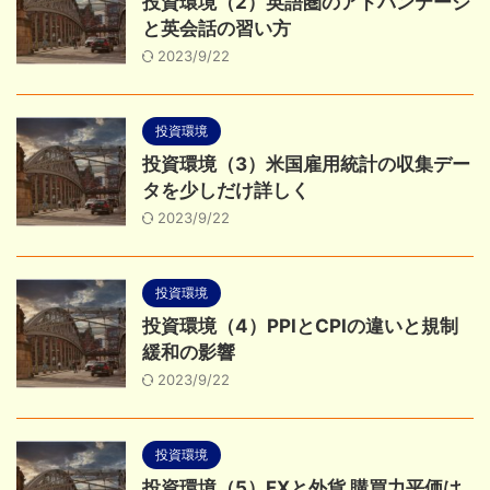
投資環境（2）英語圏のアドバンテージ
と英会話の習い方
2023/9/22
投資環境
投資環境（3）米国雇用統計の収集デー
タを少しだけ詳しく
2023/9/22
投資環境
投資環境（4）PPIとCPIの違いと規制
緩和の影響
2023/9/22
投資環境
投資環境（5）FXと外貨 購買力平価は