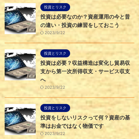
投資とリスク
投資は必要なのか？資産運用の今と昔
の違い・投資の練習をしておこう
2023/9/22
投資とリスク
投資は必要？収益構造は変化し貿易収
支から第一次所得収支・サービス収支
へ
2023/9/22
投資とリスク
投資をしないリスクって何？資産の基
準はお金ではなく物価です
2023/9/22