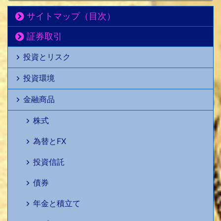
サイトマップ（目次）
証券取引
投資とリスク
投資環境
金融商品
株式
為替とFX
投資信託
債券
年金と積立て