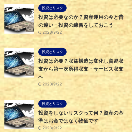
投資とリスク
投資は必要なのか？資産運用の今と昔
の違い・投資の練習をしておこう
2023/9/22
投資とリスク
投資は必要？収益構造は変化し貿易収
支から第一次所得収支・サービス収支
へ
2023/9/22
投資とリスク
投資をしないリスクって何？資産の基
準はお金ではなく物価です
2023/9/22