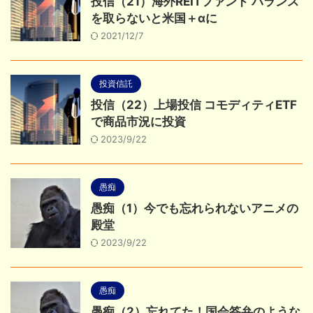
投信（21）海外REITファンド バランス
を取らないと米国＋αに
2021/12/7
投資信託
投信（22）上場投信 コモディティETF
で商品市況に投資
2023/9/22
愚痴
愚痴（1）今でも忘れられないアニメの
殿堂
2023/9/22
愚痴
愚痴（2）忘れてた！国会答弁のような